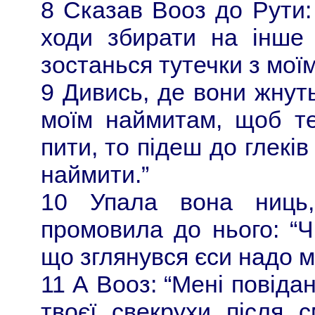
8 Сказав Вооз до Рути:
ходи збирати на інше 
зостанься тутечки з мої
9 Дивись, де вони жнуть
моїм наймитам, щоб те
пити, то підеш до глекі
наймити.”
10 Упала вона ниць
промовила до нього: “Ч
що зглянувся єси надо м
11 А Вооз: “Мені повіда
твоєї свекрухи після с