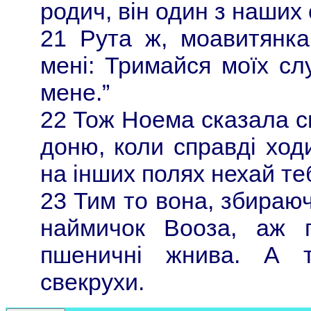
родич, він один з наших 
21 Рута ж, моавитянка,
мені: Тримайся моїх сл
мене.”
22 Тож Ноема сказала св
доню, коли справді ход
на інших полях нехай теб
23 Тим то вона, збираю
наймичок Вооза, аж 
пшеничні жнива. А т
свекрухи.