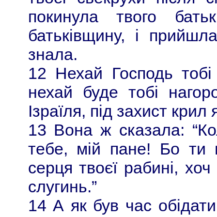
покинула твого бат
батьківщину, і прийшл
знала.
12 Нехай Господь тобі 
нехай буде тобі нагор
Ізраїля, під захист крил 
13 Вона ж сказала: “Ко
тебе, мій пане! Бо ти
серця твоєї рабині, хоч 
слугинь.”
14 А як був час обідати