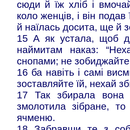
сюди й їж хліб і вмочай
коло женців, і він подав
й наїлась досита, ще й 
15 А як устала, щоб д
наймитам наказ: “Нех
снопами; не зобиджайте 
16 ба навіть і самі висм
зоставляйте їй, нехай зби
17 Так збирала вона 
змолотила зібране, т
ячменю.
18 Забравши те з соб