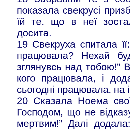
показала свекрусі приз
їй те, що в неї зоста
досита.
19 Свекруха спитала її:
працювала? Нехай бу
зглянувсь над тобою!” В
кого працювала, і дода
сьогодні працювала, на і
20 Сказала Ноема своїй
Господом, що не відказу
мертвим!” Далі додала