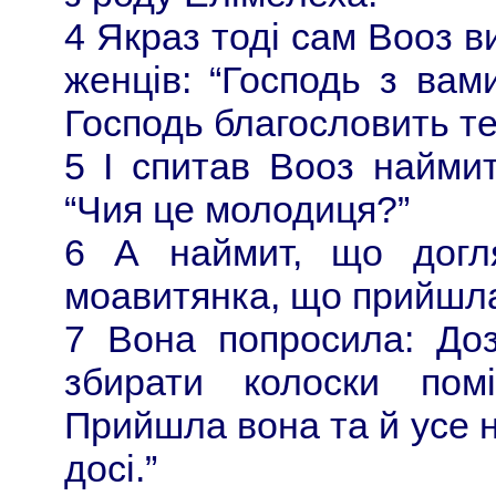
4 Якраз тоді сам Вооз в
женців: “Господь з вами
Господь благословить те
5 І спитав Вооз найми
“Чия це молодиця?”
6 А наймит, що догл
моавитянка, що прийшла
7 Вона попросила: Доз
збирати колоски пом
Прийшла вона та й усе н
досі.”