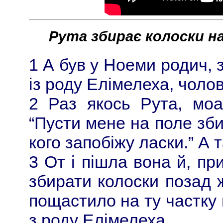
Рута збирає колоски на
1 А був у Ноеми родич, з
із роду Елімелеха, чоло
2 Раз якось Рута, моа
“Пусти мене на поле зби
кого запобіжу ласки.” А т
3 От і пішла вона й, п
збирати колоски позад ж
пощастило на ту частку 
з роду Елімелеха.