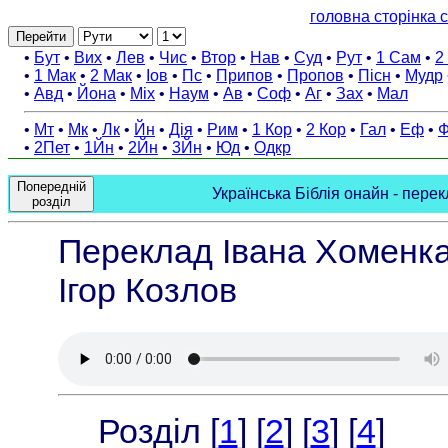
головна сторінка с
Перейти
•
Бут
•
Вих
•
Лев
•
Чис
•
Втор
•
Нав
•
Суд
•
Рут
•
1 Сам
•
2
•
1 Мак
•
2 Мак
•
Іов
•
Пс
•
Припов
•
Пропов
•
Пісн
•
Мудр
•
Авд
•
Йона
•
Міх
•
Наум
•
Ав
•
Соф
•
Аг
•
Зах
•
Мал
•
Мт
•
Мк
•
Лк
•
Йн
•
Дія
•
Рим
•
1 Кор
•
2 Кор
•
Гал
•
Еф
•
Ф
•
2Пет
•
1Йн
•
2Йн
•
3Йн
•
Юд
•
Одкр
Попередній
Українська Біблія онайн - перек
розділ
Переклад Івана Хоменка,
Ігор Козлов
Розділ [
1
] [
2
] [
3
] [
4
]