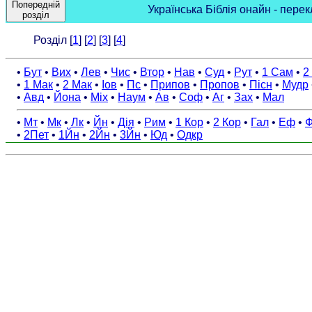
Попередній
Українська Біблія онайн - перек
розділ
Розділ [
1
] [
2
] [
3
] [
4
]
•
Бут
•
Вих
•
Лев
•
Чис
•
Втор
•
Нав
•
Суд
•
Рут
•
1 Сам
•
2
•
1 Мак
•
2 Мак
•
Іов
•
Пс
•
Припов
•
Пропов
•
Пісн
•
Мудр
•
Авд
•
Йона
•
Міх
•
Наум
•
Ав
•
Соф
•
Аг
•
Зах
•
Мал
•
Мт
•
Мк
•
Лк
•
Йн
•
Дія
•
Рим
•
1 Кор
•
2 Кор
•
Гал
•
Еф
•
Ф
•
2Пет
•
1Йн
•
2Йн
•
3Йн
•
Юд
•
Одкр