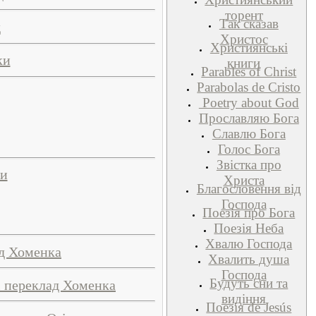
торент
Так сказав
д
Христос
Християнські
ки
книги
Parables of Christ
Parabolas de Cristo
Poetry about God
Прославляю Бога
Славлю Бога
Голос Бога
Звістка про
ки
Христа
Благословення від
Господа
Поезія про Бога
Поезія Неба
Хвалю Господа
ад Хоменка
Хвалить душа
Господа
Будуть сни та
і переклад Хоменка
видіння
Поезія de Jesús