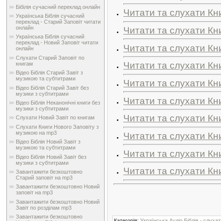
Бібілія сучасний переклад онлайн
Читати та слухати Кн
Українська Біблія сучасний
переклад - Старий Заповіт читати
онлайн
Читати та слухати Кн
Українська Біблія сучасний
переклад - Новий Заповіт читати
Читати та слухати Кн
онлайн
Слухати Старий Заповіт по
Читати та слухати Кн
книгам
Відео Біблія Старий Завіт з
музикою та субтитрами
Читати та слухати Кн
Відео Біблія Старий Завіт без
музики з субтитрами
Читати та слухати Кн
Відео Біблія Неканонічні книги без
музики з субтитрами
Читати та слухати Кн
Слухати Новий Завіт по книгам
Слухати Книги Нового Заповіту з
музикою на mp3
Читати та слухати Кн
Відео Біблія Новий Завіт з
музикою та субтитрами
Читати та слухати Кн
Відео Біблія Новий Завіт без
музики з субтитрами
Читати та слухати Кн
Завантажити безкоштовно
Старий заповіт на mp3
Завантажити безкоштовно Новий
заповіт на mp3
Завантажити безкоштовно Новий
Завіт по розділам mp3
Завантажити безкоштовно
Категорія
:
Українська Аудіо Біблія - слуха