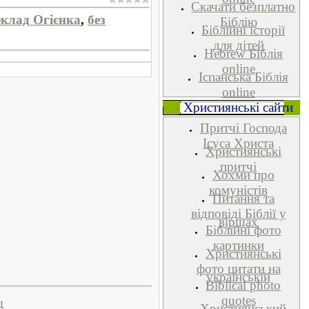
Скачати безплатно
еклад Огієнка
,
без
Біблію
Біблійні історії
для дітей
Hebrew Біблія
online
Іспанська Біблія
online
Християнські сайти
Притчі Господа
Ісуса Христа
Християнські
притчі
Хохми про
комуністів
Питання та
відповіді Біблії у
віршах
Біблійні фото
картинки
Християнські
фото цитати на
українській
Biblical photo
quotes
д
Християнський