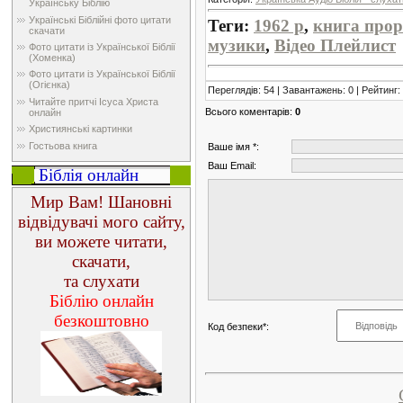
Українську Біблію
Українські Біблійні фото цитати
Теги
:
1962 р
,
книга прор
скачати
музики
,
Відео Плейлист
Фото цитати із Української Біблії
(Хоменка)
Фото цитати із Української Біблії
(Огієнка)
Переглядів
:
54
|
Завантажень
:
0
|
Рейтинг
:
Читайте притчі Ісуса Христа
Всього коментарів
:
0
онлайн
Християнські картинки
Гостьова книга
Ваше імя *:
Ваш Email:
Біблія онлайн
Мир Вам! Шановні
відвідувачі мого сайту,
ви можете читати,
скачати,
та слухати
Біблію онлайн
безкоштовно
Код безпеки*:
.