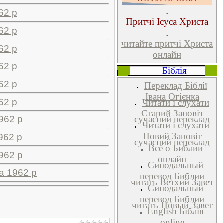
.
62 р
Притчі Ісуса Христа
62 р
.
читайте притчі Христа
62 р
онлайн
62 р
Біблія
62 р
Переклад Біблії
Івана Огієнка
62 р
Читати і слухати
Старий Заповіт
сучасний переклад
962 р
Читати і слухати
Новий Заповіт
962 р
сучасний переклад
Всё о Библии
962 р
oнлайн
Синодальный
а 1962 р
перевод Библии
читать Ветхий Завет
Синодальный
перевод Библии
читать Новый Завет
English Біблія
online