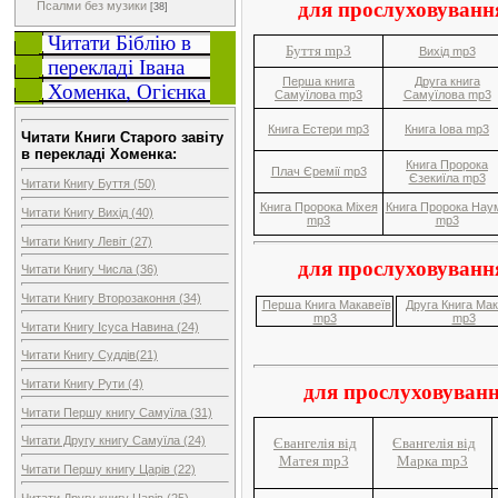
для прослуховування
Псалми без музики
[38]
Читати Біблію в
Буття mp3
Вихід mp3
перекладі Івана
Перша книга
Друга книга
Хоменка, Огієнка
Самуїлова mp3
Самуїлова mp3
Книга Естери mp3
Книга Іова mp3
Читати Книги Старого завіту
в перекладі Хоменка:
Книга Пророка
Плач Єремії mp3
Єзекиїла mp3
Читати Книгу Буття (50)
Книга Пророка Міхея
Книга Пророка Нау
Читати Книгу Вихід (40)
mp3
mp3
Читати Книгу Левіт (27)
для прослуховування
Читати Книгу Числа (36)
Читати Книгу Второзаконня (34)
Перша Книга Макавеїв
Друга Книга Мак
mp3
mp3
Читати Книгу Ісуса Навина (24)
Читати Книгу Суддів(21)
Читати Книгу Рути (4)
для прослуховуванн
Читати Першу книгу Самуїла (31)
Читати Другу книгу Самуїла (24)
Євангелія від
Євангелія від
Матея mp3
Марка mp3
Читати Першу книгу Царів (22)
Читати Другу книгу Царів (25)