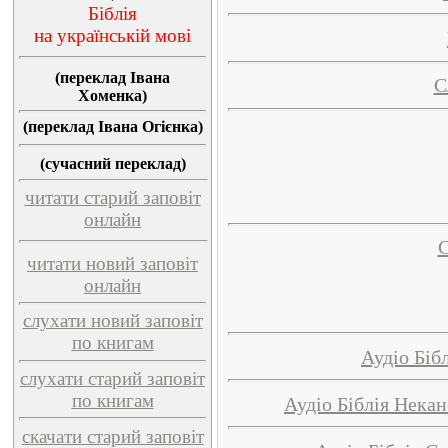
Біблія
на українській мові
(переклад Івана
С
Хоменка)
(переклад Івана Огієнка)
(сучасний переклад)
читати старий заповіт
онлайн
С
читати новий заповіт
онлайн
слухати новий заповіт
по книгам
Аудіо Біб
слухати старий заповіт
по книгам
Аудіо Біблія Нека
скачати старий заповіт