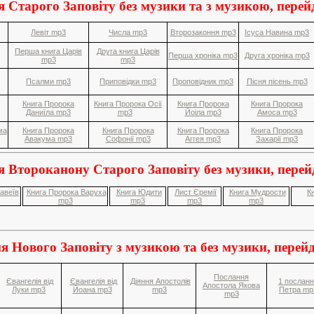
 Старого Заповіту без музики та з музикою, перей
Левіт mp3
Числа mp3
Второзаконня mp3
Ісуса Навина mp3
Перша книга Царів
Друга книга Царів
Перша хроніка mp3
Друга хроніка mp3
mp3
mp3
Псалми mp3
Приповідки mp3
Проповідник mp3
Пісня пісень mp3
Книга Пророка
Книга Пророка Осії
Книга Пророка
Книга Пророка
Даниїла mp3
mp3
Йоіла mp3
Амоса mp3
ма
Книга Пророка
Книга Пророка
Книга Пророка
Книга Пророка
Авакума mp3
Софонії mp3
Аггея mp3
Захарії mp3
 Второканону Старого Заповіту без музики, перей
авеїв
Книга Пророка Варуха
Книга Юдити
Лист Єремії
Книга Мудрости
К
mp3
mp3
mp3
mp3
я Нового Заповіту з музикою та без музики, перейд
Послання
Євангелія від
Євангелія від
Діяння Апостолів
1 послан
Апостола Якова
Луки mp3
Йоана mp3
mp3
Петра mp
mp3