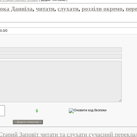
ока Даниїла
,
читати
,
слухати
,
розділи окремо
,
пер
0.0
/
0
Старий Заповіт читати та слухати сучасний перекла