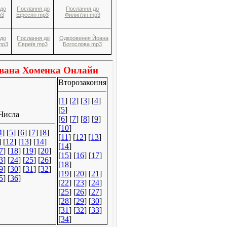
до
Послання до
Послання до
p3
Ефесян mp3
Филип'ян mp3
до
Послання до
Одкровення Йоана
mp3
Євреїв mp3
Богослова mp3