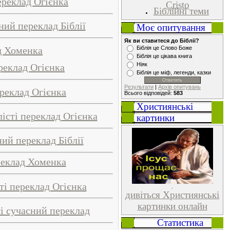
ереклад Огієнка
Cristo
Біблійні теми
ний переклад Біблії
Моє опитування
Як ви ставитеся до Біблії?
ад Хоменка
Біблія це Слово Боже
Біблія це цікава книга
Ніяк
ереклад Огієнка
Біблія це міф, легенди, казки
Результати
|
Архів опитувань
ереклад Огієнка
Всього відповідей:
583
Християнські
лісті переклад Огієнка
картинки
ний переклад Біблії
ереклад Хоменка
ті переклад Огієнка
.
дивіться Християнські
картинки онлайн
ті сучасний переклад
Статистика