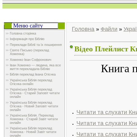
Меню сайту
Головна
»
Файли
»
Украї
Головна сторінка
Інформація про Біблію
Переклади Біблії та їх поширення
Відео Плейлист К
Святе Письмо (переклад
Хоменка)
Хоменко Іван Софронович
Книга п
Іван Хоменко — людина, яка все
життя перекладала Біблію
Біблія переклад Івана Огієнка
Українська Біблія переклад
Огієнка онлайн
Українська Біблія переклад
Огієнка - Старий Заповіт читати
онлайн
Українська Біблія переклад
Огієнка - Новий Заповіт читати
онлайн
Читати та слухати Кн
Українська Біблія. Переклад
Хоменка - Старий Завіт читати
Читати та слухати Кн
онлайн
Українська Біблія переклад
Хоменка - Новий Завіт читати
Читати та слухати Кн
онлайн