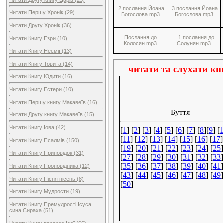
2 послання Йоана
3 послання Йоана
Читати Першу Хронік (29)
Богослова mp3
Богослова mp3
Читати Другу Хронік (36)
Послання до
1 послання до
Читати Книгу Езри (10)
Колосян mp3
Солунян mp3
Читати Книгу Неємії (13)
Читати Книгу Товита (14)
Читати Книгу Юдити (16)
Читати Книгу Естери (10)
Читати Першу книгу Макавеїв (16)
Читати Другу книгу Макавеїв (15)
Читати Книгу Іова (42)
Читати Книгу Псалмів (150)
Читати Книгу Приповідок (31)
Читати Книгу Проповідника (12)
Читати Книгу Пісня пісень (8)
Читати Книгу Мудрости (19)
Читати Книгу Премудрості Ісуса
сина Сираха (51)
Читати Книгу пророка Ісаї (66)