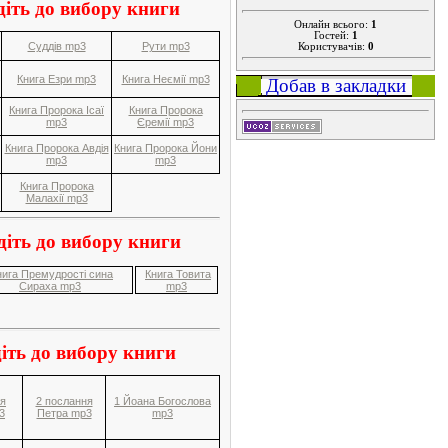
діть до вибору книги
Онлайн всього:
1
Гостей:
1
Суддів mp3
Рути mp3
Користувачів:
0
Книга Езри mp3
Книга Неємії mp3
Добав в закладки
Книга Пророка Ісаї
Книга Пророка
mp3
Єремії mp3
Книга Пророка Авдія
Книга Пророка Йони
mp3
mp3
Книга Пророка
Малахії mp3
діть до вибору книги
нига Премудрості сина
Книга Товита
Сираха mp3
mp3
іть до вибору книги
ня
2 послання
1 Йоана Богослова
3
Петра mp3
mp3