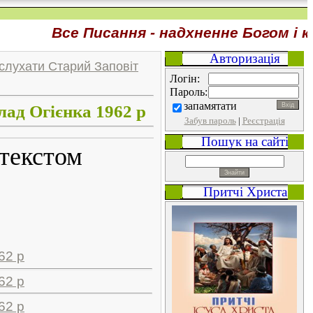
Все Писання - надхненне Богом і корис
Авторизація
- слухати Старий Заповіт
Логін
:
Пароль
:
запамятати
лад Огієнка 1962 р
Забув пароль
|
Реєстрація
Пошук на сайті
 текстом
Притчі Христа
62 р
62 р
62 р