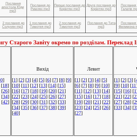
Послання
Послання до
Перше послання до
Друге послання до
Послання 
апостола Юди
Римлян mp3
Корінтян mp3
Корінтян mp3
Галатів m
mp3
2 послання до
1 послання до
2 послання до
Послання до Тита
Послання 
Солунян mp3
Тимотея mp3
Тимотея mp3
mp3
Филимона 