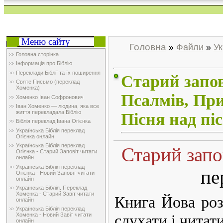
Вс
Меню сайту
Головна
»
Файли
»
Ук
Головна сторінка
Інформація про Біблію
Переклади Біблії та їх поширення
Старий запов
Святе Письмо (переклад
Хоменка)
Псалмів, При
Хоменко Іван Софронович
Іван Хоменко — людина, яка все
життя перекладала Біблію
Пісня над пі
Біблія переклад Івана Огієнка
Українська Біблія переклад
Огієнка онлайн
Українська Біблія переклад
Старий запо
Огієнка - Старий Заповіт читати
онлайн
Українська Біблія переклад
пе
Огієнка - Новий Заповіт читати
онлайн
Українська Біблія. Переклад
Хоменка - Старий Завіт читати
Книга Йова роз
онлайн
Українська Біблія переклад
Хоменка - Новий Завіт читати
слухати і читат
онлайн