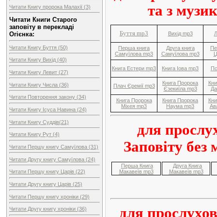
та з музи
Читати Книгу пророка Малахії (3)
Читати Книги Старого
заповіту в перекладі
Буття mp3
Вихід mp3
Л
Огієнка:
Читати Книгу Буття (50)
Перша книга
Друга книга
Пе
Самуїлова mp3
Самуїлова mp3
Ц
Читати Книгу Вихід (40)
Книга Естери mp3
Книга Іова mp3
Пс
Читати Книгу Левит (27)
Книга Пророка
Кни
Читати Книгу Числа (36)
Плач Єремії mp3
Єзекиїла mp3
Да
Читати Повторення закону (34)
Книга Пророка
Книга Пророка
Кни
Міхея mp3
Наума mp3
Ав
Читати Книгу Ісуса Навина (24)
Читати Книгу Суддів(21)
для прослу
Читати Книгу Рут (4)
Заповіту без 
Читати Першу книгу Самуїлова (31)
Читати Другу книгу Самуїлова (24)
Перша Книга
Друга Книга
Макавеїв mp3
Макавеїв mp3
Читати Першу книгу Царів (22)
Читати Другу книгу Царів (25)
Читати Першу книгу хроніки (29)
для прослухов
Читати Другу книгу хроніки (36)