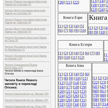
Читати Перше послання Апостола
Павла до Солунян (5)
Читати Друге послання Апостола
Павла до Солунян (3)
Читати Перше послання Апостола
Павла до Тимотея (6)
Читати Друге послання Апостола
Павла до Тимотея (4)
Читати Послання Апостола Павла
до Тита (3)
Читати Послання Апостола Павла
до Филимона (1)
Читати Послання Апостола Павла
до Євреїв (13)
Читати Одкровення Йоана
Богослова (22)
Читати Біблію в перекладі Івана
Огієнка
Читати Книги Нового
заповіту в перекладі
Огієнка:
Читати Євангелія від св. Матвія (28)
Читати Євангелія від св. Марка (16)
Читати Євангелія від св. Луки (24)