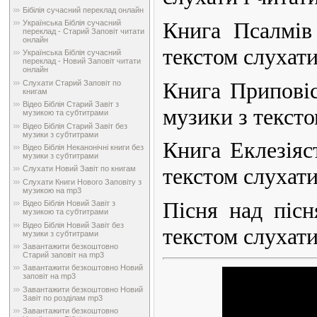
Бібілія сучасний переклад онлайн
Книга Псалмів
Українська Біблія сучасний
переклад - Старий Заповіт читати
онлайн
текстом слухати
Українська Біблія сучасний
переклад - Новий Заповіт читати
онлайн
Книга Приповіс
Слухати Старий Заповіт по
книгам
Відео Біблія Старий Завіт з
музики з тексто
музикою та субтитрами
Відео Біблія Старий Завіт без
музики з субтитрами
Книга Еклезіяс
Відео Біблія Неканонічні книги без
музики з субтитрами
текстом слухати
Слухати Новий Завіт по книгам
Слухати Книги Нового Заповіту з
музикою на mp3
Пісня над пісн
Відео Біблія Новий Завіт з
музикою та субтитрами
Відео Біблія Новий Завіт без
текстом слухати
музики з субтитрами
Завантажити безкоштовно
Старий заповіт на mp3
Завантажити безкоштовно Новий
заповіт на mp3
Завантажити безкоштовно Новий
Завіт по розділам mp3
Завантажити безкоштовно