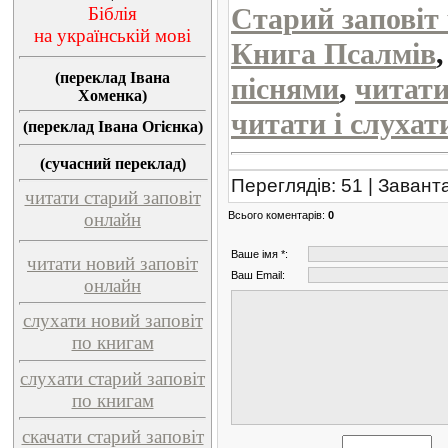
Старий заповіт
Біблія
на українській мові
Книга Псалмів
(переклад Івана
піснями
,
читати
Хоменка)
читати і слухат
(переклад Івана Огієнка)
(сучасний переклад)
Переглядів
:
51
|
Завант
читати старий заповіт
Всього коментарів
:
0
онлайн
Ваше імя *:
читати новий заповіт
Ваш Email:
онлайн
слухати новий заповіт
по книгам
слухати старий заповіт
по книгам
скачати старий заповіт