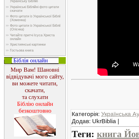
Українську Біблію
Українські Біблійні фото цитати
скачати
Фото цитати із Української Біблії
(Хоменка)
Фото цитати із Української Біблії
(Огієнка)
Читайте притчі Ісуса Христа
онлайн
Християнські картинки
Гостьова книга
Біблія онлайн
Мир Вам! Шановні
відвідувачі мого сайту,
ви можете читати,
скачати,
та слухати
Біблію онлайн
безкоштовно
Категорія
:
Українська Ау
Додав
:
UkrBiblia
|
Теги
:
книга Йо
.