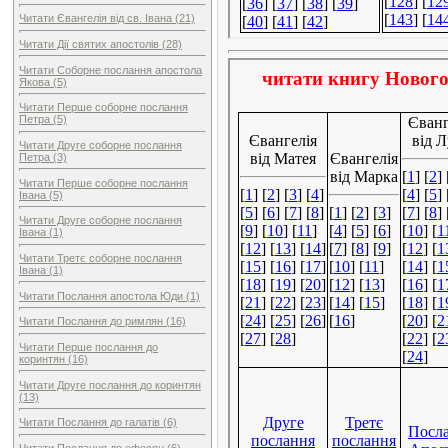
Читати Євангелія від св. Івана (21)
Читати Дії святих апостолів (28)
Читати Соборне послання апостола
Якова (5)
Читати Перше соборне послання
Петра (5)
Читати Друге соборне послання
Петра (3)
Читати Перше соборне послання
Івана (5)
Читати Друге соборне послання
Івана (1)
Читати Третє соборне послання
Івана (1)
Читати Послання апостола Юди (1)
Читати Послання до римлян (16)
Читати Перше послання до
коринтян (16)
Читати Друге послання до коринтян
(13)
Читати Послання до галатів (6)
Читати Послання до ефесян (6)