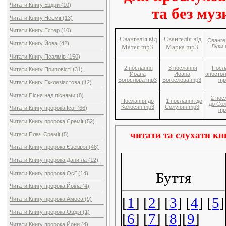
Читати Книгу Ездри (10)
та без муз
Читати Книгу Неємії (13)
Читати Книгу Естер (10)
Євангелія від
Євангелія від
Євангел
Читати Книгу Йова (42)
Матея mp3
Марка mp3
Луки
Читати Книгу Псалмів (150)
2 послання
3 послання
Посл
Читати Книгу Приповісті (31)
Йоана
Йоана
апосто
Богослова mp3
Богослова mp3
mp
Читати Книгу Екклезіястова (12)
Читати Пісня над піснями (8)
2 пос
Послання до
1 послання до
до Со
Колосян mp3
Солунян mp3
Читати Книгу пророка Ісаї (66)
mp
Читати Книгу пророка Єремії (52)
Читати Плач Єремії (5)
Читати Книгу пророка Єзекіїля (48)
Читати Книгу пророка Даниїла (12)
Читати Книгу пророка Осії (14)
Читати Книгу пророка Йоіла (4)
Читати Книгу пророка Амоса (9)
Читати Книгу пророка Овдія (1)
Читати Книгу пророка Йони (4)