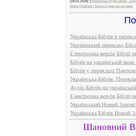
[18.01.2026]
[
Українська Аудіо Біблія - сл
Відео Плейлист Книга Суддів без музики
По
Українська Біблія в перек
Український переклад Біблі
Електронна версія Біблії п
Біблія на українській мові
Біблія у перекладі Пантел
Українська Біблія. Перекл
Аудіо Біблія на українськ
Електронна версія Біблії 
Український Новий Заповіт
Українська Біблія Новий За
Шановний Ві