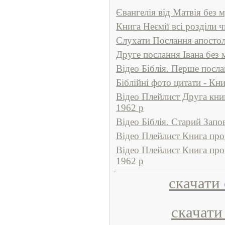
Євангелія від Матвія без 
Книга Неємії всі розділи ч
Слухати Послання апостол
Друге послання Івана без 
Відео Біблія. Перше посл
Біблійні фото цитати - Кн
Відео Плейлист Друга кни
1962 р
Відео Біблія. Старий Запо
Відео Плейлист Книга про
Відео Плейлист Книга про
1962 р
скачати
скачати