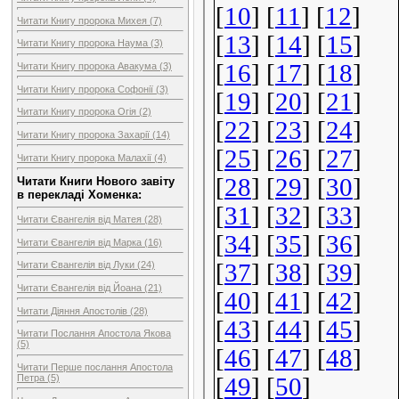
Читати Книгу пророка Михея (7)
Читати Книгу пророка Наума (3)
Читати Книгу пророка Авакума (3)
Читати Книгу пророка Софонії (3)
Читати Книгу пророка Огія (2)
Читати Книгу пророка Захарії (14)
Читати Книгу пророка Малахії (4)
Читати Книги Нового завіту
в перекладі Хоменка:
Читати Євангелія від Матея (28)
Читати Євангелія від Марка (16)
Читати Євангелія від Луки (24)
Читати Євангелія від Йоана (21)
Читати Діяння Апостолів (28)
Читати Послання Апостола Якова
(5)
Читати Перше послання Апостола
Петра (5)