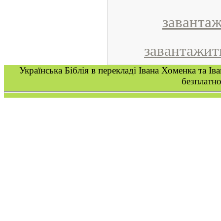
завантаж
завантажит
Українська Біблія в перекладі Івана Хоменка та Ів
безпл