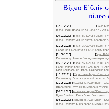
Відео Біблія 
відео
[02.01.2025]
[
Відео Біб
Відео Біблія. Послання до Євреїв з музик
[29.01.2026]
[
Українська Аудіо Біблія - с
Відео Плейлист Діяння святих апостолів п
[01.05.2026]
[
Українська Аудіо Біблія - с
Послання Якова розділ 1-5 Сучасний пер
[21.08.2025]
[
Відео Бібл
Послання до Римлян без музики переклад О
[16.04.2026]
[
Українська Аудіо Біблія - с
Новий заповіт всі книги 4 Євангелії, Дії Ап
Юди, всі послання Павла, Об'явлення всі 
[07.02.2026]
[
Українська Аудіо Біблія - с
Послання до Галатів сучасний переклад В
[21.05.2026]
[
Українська Аудіо Біблія - сл
Второканон Друга книга Макавеїв розділи
[18.01.2026]
[
Українська Аудіо Біблія - сл
Відео Плейлист Книга Естер без музики
[18.01.2026]
[
Українська Аудіо Біблія - сл
Відео Плейлист Книга пророка Малахії без