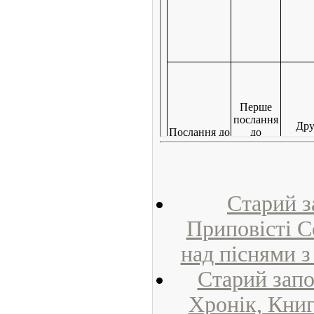
Старий з
Приповісті С
над піснями з
Старий запо
Хронік, Книг