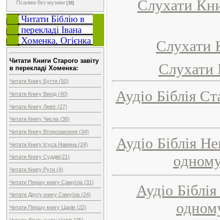
Слухати Кни
Псалми без музики
[38]
Читати Біблію в
перекладі Івана
Хоменка, Огієнка
Слухати 
Читати Книги Старого завіту
Слухати 
в перекладі Хоменка:
Читати Книгу Буття (50)
Аудіо Біблія Ст
Читати Книгу Вихід (40)
Читати Книгу Левіт (27)
Читати Книгу Числа (36)
Читати Книгу Второзаконня (34)
Аудіо Біблія Не
Читати Книгу Ісуса Навина (24)
одному
Читати Книгу Суддів(21)
Читати Книгу Рути (4)
Читати Першу книгу Самуїла (31)
Аудіо Біблія
Читати Другу книгу Самуїла (24)
одному
Читати Першу книгу Царів (22)
Читати Другу книгу Царів (25)