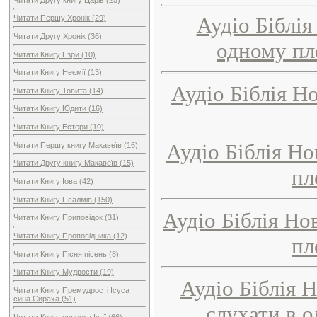
Аудіо Біблія
Читати Першу Хронік (29)
Читати Другу Хронік (36)
одному пле
Читати Книгу Езри (10)
Читати Книгу Неємії (13)
Аудіо Біблія Н
Читати Книгу Товита (14)
Читати Книгу Юдити (16)
Читати Книгу Естери (10)
Аудіо Біблія Но
Читати Першу книгу Макавеїв (16)
Читати Другу книгу Макавеїв (15)
пл
Читати Книгу Іова (42)
Читати Книгу Псалмів (150)
Аудіо Біблія Но
Читати Книгу Приповідок (31)
Читати Книгу Проповідника (12)
пл
Читати Книгу Пісня пісень (8)
Читати Книгу Мудрости (19)
Аудіо Біблія 
Читати Книгу Премудрості Ісуса
сина Сираха (51)
слухати в о
Читати Книгу пророка Ісаї (66)